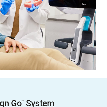
ign Go
System
™