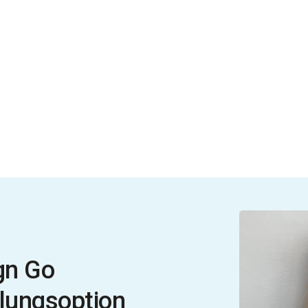
ign Go
lungsoption