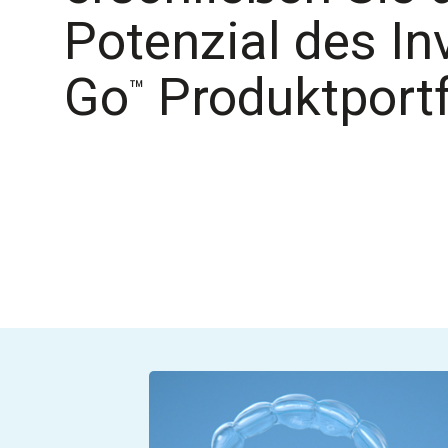
Potenzial des In
Go
Produktportf
™