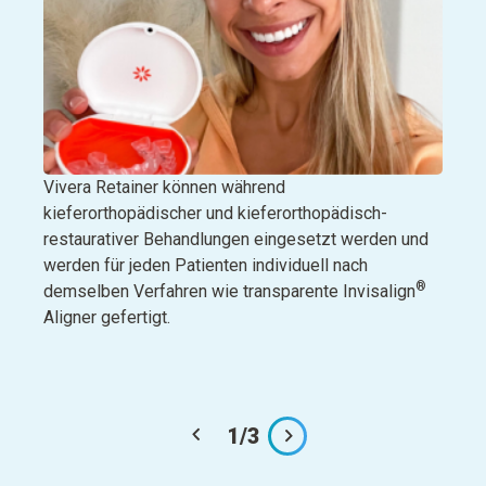
Viver
Vivera Retainer können während
Intra
kieferorthopädischer und kieferorthopädisch-
Basis
restaurativer Behandlungen eingesetzt werden und
Behan
werden für jeden Patienten individuell nach
®
Beste
demselben Verfahren wie transparente Invisalign
Aufze
Aligner gefertigt.
Beste
und s
1
/
3