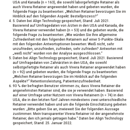
USA und Kanada (n = 163), die sowohl laborgefertigte Retainer als
auch Vivera Retainer angewendet haben und gebeten wurden, die
folgende Frage zu beantworten: „Welchen Retainer bevorzugen Sie im
Hinblick auf den folgenden Aspekt: Bestellprozess?“
5. Daten bei Align Technology gespeichert; Stand: Juli 2021.
Basierend auf Umfragedaten von Ärzten in den USA und Kanada, die
Vivera Retainer verwendet haben (n = 53) und die gebeten wurde, die
folgende Frage zu beantworten: „Wie würden Sie Ihre allgemeine
Zufriedenheit mit den folgenden Retainern auf einer 5-Punkte-Skala
mit den folgenden Antwortoptionen bewerten: Weiß nicht, sehr
unzufrieden, unzufrieden, zufrieden, sehr zufrieden? Antworten mit
„weiß nicht“ wurden von der Analyse ausgeschlossen.“
Daten bei Align Technology gespeichert; Stand: Juli 2021. Basierend
auf Umfragedaten von Zahnärzten in den USA, die sowohl
selbstgefertigte Retainer als auch Vivera Retainer angewendet haben
(n = 92) und gebeten wurden, die folgende Frage zu beantworten:
„Welchen Retainer bevorzugen Sie im Hinblick auf die folgenden
Aspekte?“ Retentionsleistung, Patientenzufriedenheit.
93 % der befragten Benutzer stimmen zu, dass Vivera Retainer die
angenehmsten Retainer sind, die sie je verwendet haben. Basierend
auf einer Umfrage unter Nutzern von Vivera Retainern (n = 74) in den
USA, die in den letzten fünf Jahren mindestens zwei unterschiedliche
Retainer verwendet haben und um die folgende Einschätzung gebeten
wurden: „Bitte geben Sie an, inwieweit Sie der folgenden Aussage
zustimmen: Mein transparenter Vivera Retainer ist der angenehmste
Retainer, den ich jemals getragen habe.“ Daten bei Align Technology
gespeichert; Stand: 25. Januar 2022.