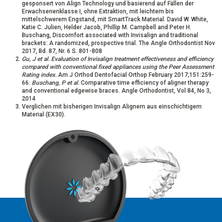
gesponsert von Align Technology und basierend auf Fällen der
Erwachsenenklasse I, ohne Extraktion, mit leichtem bis
mittelschwerem Engstand, mit SmartTrack Material. David W. White,
Katie C. Julien, Helder Jacob, Phillip M. Campbell and Peter H.
Buschang, Discomfort associated with Invisalign and traditional
brackets: A randomized, prospective trial. The Angle Orthodontist Nov
2017, Bd. 87, Nr. 6 S. 801-808
Gu, J et al. Evaluation of Invisalign treatment effectiveness and efficiency
compared with conventional fixed appliances using the Peer Assessment
Rating index.
Am J Orthod Dentofacial Orthop February 2017;151:259-
66.
Buschang, P et al.
Comparative time efficiency of aligner therapy
and conventional edgewise braces. Angle Orthodontist, Vol 84, No 3,
2014
Verglichen mit bisherigen Invisalign Alignern aus einschichtigem
Material (EX30).