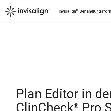
®
Invisalign
Behandlungsfor
Plan Editor in de
ClinCheck
Pro 
®