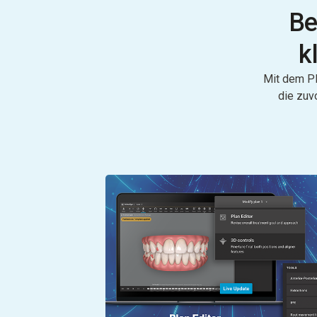
Be
k
Mit dem Pl
die zuv