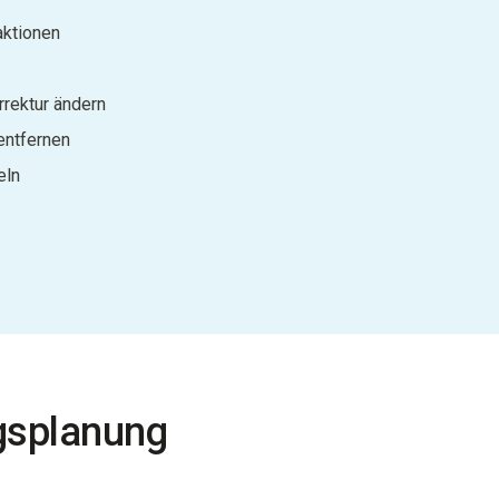
aktionen
rektur ändern
ntfernen
eln
ngsplanung