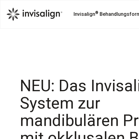
®
Invisalign
Behandlungsfor
NEU: Das Invisal
System zur
mandibulären Pr
mit okklusalen 