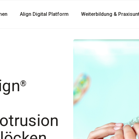
men
Align Digital Platform
Weiterbildung & Praxisun
ign
®
otrusion
Blöcken