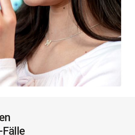
uen
-Fälle