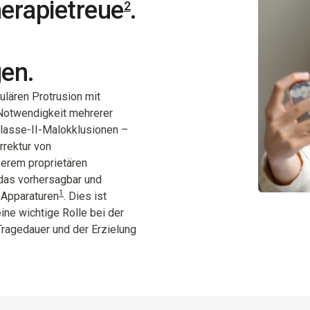
erapietreue
.
2
en.
ulären Protrusion mit
 Notwendigkeit mehrerer
lasse-II-Malokklusionen –
rrektur von
serem proprietären
 das vorhersagbar und
1
 Apparaturen
.
Dies ist
ine wichtige Rolle bei der
Tragedauer und der Erzielung