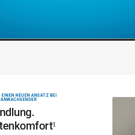
 EINEN NEUEN ANSATZ BEI
ERANWACHSENDER
andlung.
ntenkomfort
1