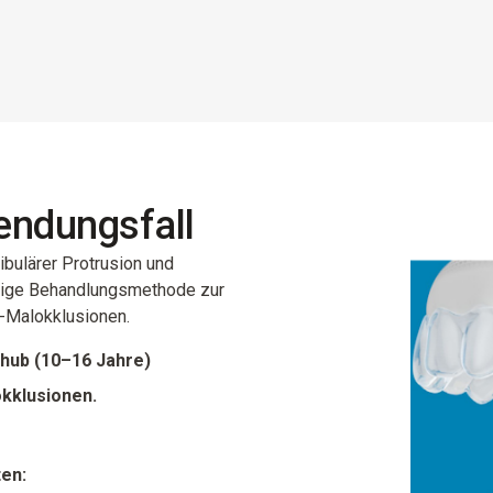
endungsfall
bulärer Protrusion und
rtige Behandlungsmethode zur
I-Malokklusionen.
hub (10–16 Jahre)
okklusionen.
ten: