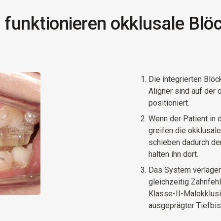
 funktionieren okklusale Blö
Die integrierten Blöc
Aligner sind auf der
positioniert.
Wenn der Patient in d
greifen die okklusal
schieben dadurch den
halten ihn dort.
Das System verlagert 
gleichzeitig Zahnfeh
Klasse-II-Malokklusi
ausgeprägter Tiefbis