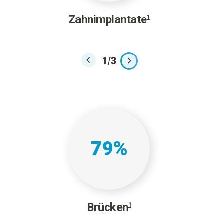
Zahnimplantate
1
1
/
3
79
%
Brücken
1