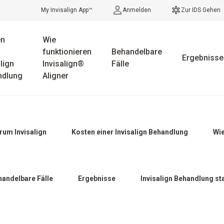
My Invisalign App™
Anmelden
Zur IDS Gehen
en
Wie
funktionieren
Behandelbare
Ergebnisse
lign
Invisalign®
Fälle
ndlung
Aligner
rum Invisalign
Kosten einer Invisalign Behandlung
Wie
handelbare Fälle
Ergebnisse
Invisalign Behandlung st