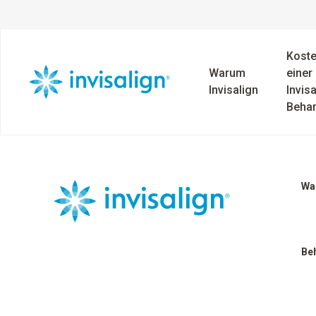
Kost
Warum
einer
Invisalign
Invisa
Beha
Wa
Be