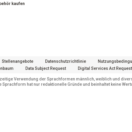
behör kaufen
Stellenangebote
Datenschutzrichtlinie
Nutzungsbeding
enbaum
Data Subject Request
Digital Services Act Request
chzeitige Verwendung der Sprachformen männlich, weiblich und dive
te Sprachform hat nur redaktionelle Gründe und beinhaltet keine Wert