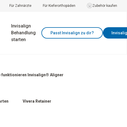
Für Zahnärzte
Für Kieferorthopäden
Zubehör kaufen
Invisalign
Behandlung
Passt Invisalign zu dir?
Invisali
starten
 funktionieren Invisalign® Aligner
arten
Vivera Retainer